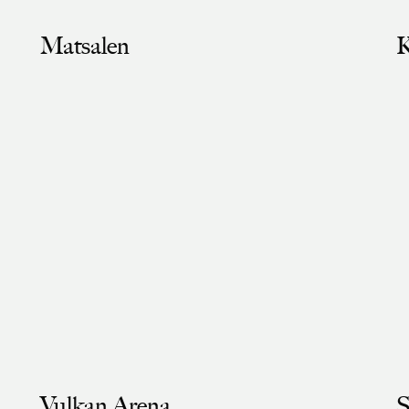
Matsalen
K
Vulkan Arena
S