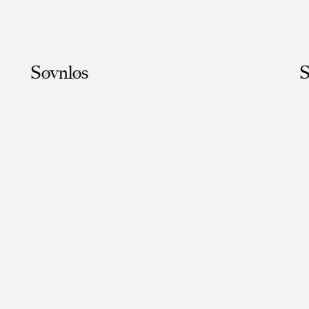
Søvnløs
S