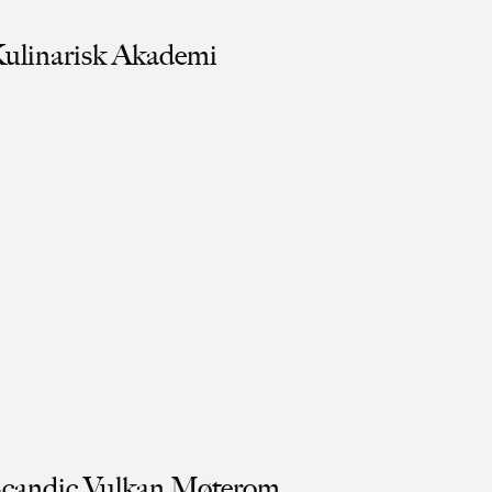
ulinarisk Akademi
candic Vulkan Møterom